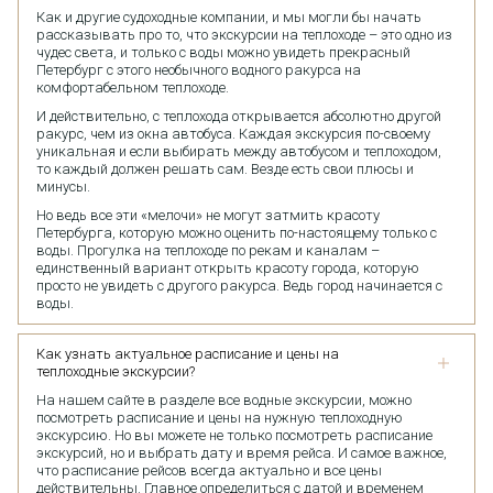
Как и другие судоходные компании, и мы могли бы начать
рассказывать про то, что экскурсии на теплоходе – это одно из
чудес света, и только с воды можно увидеть прекрасный
Петербург с этого необычного водного ракурса на
комфортабельном теплоходе.
И действительно, с теплохода открывается абсолютно другой
ракурс, чем из окна автобуса. Каждая экскурсия по-своему
уникальная и если выбирать между автобусом и теплоходом,
то каждый должен решать сам. Везде есть свои плюсы и
минусы.
Но ведь все эти «мелочи» не могут затмить красоту
Петербурга, которую можно оценить по-настоящему только с
воды. Прогулка на теплоходе по рекам и каналам –
единственный вариант открыть красоту города, которую
просто не увидеть с другого ракурса. Ведь город начинается с
воды.
Как узнать актуальное расписание и цены на
теплоходные экскурсии?
На нашем сайте в разделе все водные экскурсии, можно
посмотреть расписание и цены на нужную теплоходную
экскурсию. Но вы можете не только посмотреть расписание
экскурсий, но и выбрать дату и время рейса. И самое важное,
что расписание рейсов всегда актуально и все цены
действительны. Главное определиться с датой и временем