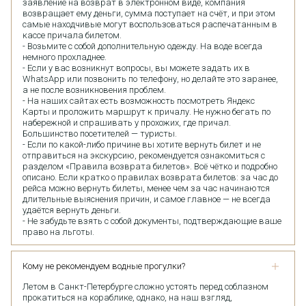
заявление на возврат в электронном виде, компания
возвращает ему деньги, сумма поступает на счёт, и при этом
самые находчивые могут воспользоваться распечатанным в
кассе причала билетом.
- Возьмите с собой дополнительную одежду. На воде всегда
немного прохладнее.
- Если у вас возникнут вопросы, вы можете задать их в
WhatsApp или позвонить по телефону, но делайте это заранее,
а не после возникновения проблем.
- На наших сайтах есть возможность посмотреть Яндекс
Карты и проложить маршрут к причалу. Не нужно бегать по
набережной и спрашивать у прохожих, где причал.
Большинство посетителей — туристы.
- Если по какой-либо причине вы хотите вернуть билет и не
отправиться на экскурсию, рекомендуется ознакомиться с
разделом «Правила возврата билетов». Всё чётко и подробно
описано. Если кратко о правилах возврата билетов: за час до
рейса можно вернуть билеты, менее чем за час начинаются
длительные выяснения причин, и самое главное — не всегда
удаётся вернуть деньги.
- Не забудьте взять с собой документы, подтверждающие ваше
право на льготы.
Кому не рекомендуем водные прогулки?
Летом в Санкт-Петербурге сложно устоять перед соблазном
прокатиться на кораблике, однако, на наш взгляд,