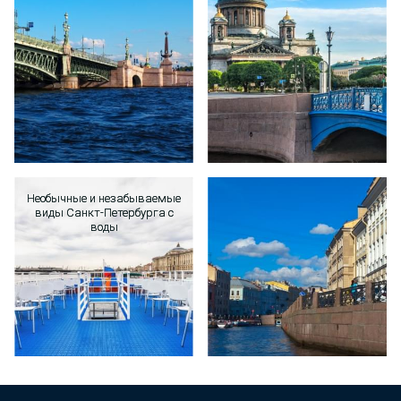
Необычные и незабываемые
Необычные и незабываемые
виды Санкт-Петербурга с
виды Санкт-Петербурга с
воды
воды