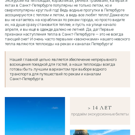
Экскурсии на теплоходах, корабликах, речных трамваях, катерах и
яхтах в Санкт-Петербурге популярны не только летом, но и
сверхпопулярны круглый год! Ведь водные прогулки в Петербурге
ассоциируются с теплом и летом, а ведь все любят тепло! Даже если
вы не катаетесь на корабликах по рекам города, но просто видите
их, на душе сразу становится теплее, и пусть на улице начало
апреля, и вы ещё в одежде далеко не летней. Да, да! Первые
признаки наступления тепла в Санкт-Петербурге — это не всегда
тающий снег! И очень часто первыми «звоночками» нашего невского
тепла являются теплоходы на реках и каналах Петербурга!
Нашей главной целью является обеспечение непрерывного
восхищения поездкой для гостей, а наши теплоходы всегда
готовы быть лучшим вариантом при выборе водного
транспорта для путешествий по рекам и каналам
Санкт‑Петербурга.
> 14 ЛЕТ
> 14 ЛЕТ
продаём экскурсионные билеты
продаём экскурсионные билеты