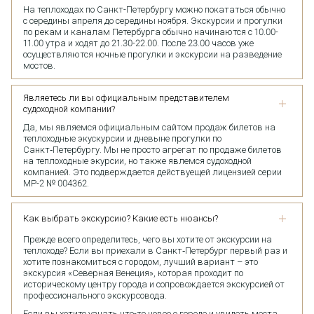
На теплоходах по Санкт-Петербургу можно покататься обычно
с середины апреля до середины ноября. Экскурсии и прогулки
по рекам и каналам Петербурга обычно начинаются с 10.00-
11.00 утра и ходят до 21.30-22.00. После 23.00 часов уже
осуществляются ночные прогулки и экскурсии на разведение
мостов.
Являетесь ли вы официальным представителем
судоходной компании?
Да, мы являемся официальным сайтом продаж билетов на
теплоходные экускурсии и дневыне прогулки по
Санкт‑Петербургу. Мы не просто агрегат по продаже билетов
на теплоходные экурсии, но также явлемся судоходной
компанией. Это подверждается действуещей лицензией серии
МР-2 № 004362.
Как выбрать экскурсию? Какие есть нюансы?
Прежде всего определитесь, чего вы хотите от экскурсии на
теплоходе? Если вы приехали в Санкт‑Петербург первый раз и
хотите познакомиться с городом, лучший вариант – это
экскурсия «Северная Венеция», которая проходит по
историческому центру города и сопровождается экскурсией от
профессионального экскурсовода.
Если вы хотите узнать что-то новое о городе и увидеть места,