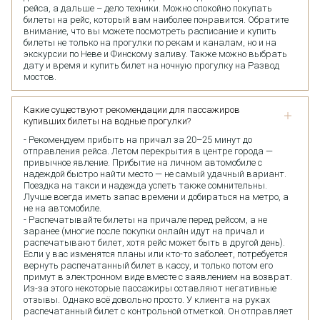
рейса, а дальше – дело техники. Можно спокойно покупать
билеты на рейс, который вам наиболее понравится. Обратите
внимание, что вы можете посмотреть расписание и купить
билеты не только на прогулки по рекам и каналам, но и на
экскурсии по Неве и Финскому заливу. Также можно выбрать
дату и время и купить билет на ночную прогулку на Развод
мостов.
Какие существуют рекомендации для пассажиров
купивших билеты на водные прогулки?
- Рекомендуем прибыть на причал за 20–25 минут до
отправления рейса. Летом перекрытия в центре города —
привычное явление. Прибытие на личном автомобиле с
надеждой быстро найти место — не самый удачный вариант.
Поездка на такси и надежда успеть также сомнительны.
Лучше всегда иметь запас времени и добираться на метро, а
не на автомобиле.
- Распечатывайте билеты на причале перед рейсом, а не
заранее (многие после покупки онлайн идут на причал и
распечатывают билет, хотя рейс может быть в другой день).
Если у вас изменятся планы или кто-то заболеет, потребуется
вернуть распечатанный билет в кассу, и только потом его
примут в электронном виде вместе с заявлением на возврат.
Из-за этого некоторые пассажиры оставляют негативные
отзывы. Однако всё довольно просто. У клиента на руках
распечатанный билет с контрольной отметкой. Он отправляет