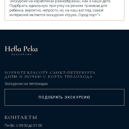
Экскурсии на корабликах разнообразны, как и наши дети.
Подобрать идеальную прогулку на речном трамвае для
ребёнка, вероятно, непросто, но, на наш взгляд, самой
интересной является экскурсия «Круиз „Город-порт“».
ИЗУЧИТЕ КРАСОТУ САНКТ‑ПЕТЕРБУРГА
ДНЁМ И НОЧЬЮ С БОРТА ТЕПЛОХОДА
Экскурсии на теплоходах
ПОДОБРАТЬ ЭКСКУРСИЮ
КОНТАКТЫ
Пн-Вс: с 09:00 до 01:00