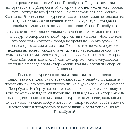
по рекам и каналам Санкт-Петербурга. Предлагаем вам
погрузиться в глубину богатой истории этого великолепного города,
путешествуя на комфортабельном теплоходе по Неве, Мойке и
Фонтанке. Эти водные экскурсии откроют перед вами потрясающие
виды на главные памятники истории и культуры, создавая
незабываемые впечатления от посещения Санкт-Петербурга.
Откройте для себя удивительные и незабываемые виды на Санкт-
Петербург с совершенно новой перспективы - с воды! Насладитесь
атмосферой и красотой города во время наших экскурсий на
теплоходе по рекам и каналам. Путешествие по Неве и другим
водным артериям города станет для вас настоящим открытием,
ведь только так вы сможете оценить величие и красоту этого города.
Расслабьтесь и наслаждайтесь комфортом, пока экскурсоводы
открывают перед вами исторические тайны и загадки Северной
Столицы.
Водные экскурсии по рекам и каналам на теплоходах
предоставляют идеальную возможность для семейного отдыха или
просто спокойного времяпрепровождения в удивительной атмосфере
Петербурга. На борту нашего теплохода вы получите уникальную
возможность насладиться потрясающими видами на исторические
здания, изящные мосты и архитектурные памятники, каждый из
которых хранит свою особую историю. Подарите себе незабываемые
впечатления и прочувствуйте все величие и великолепие Санкт-
Петербурга!
ПОЗНАКОМИТЬСЯ С ЭКСКУРСИЯМИ