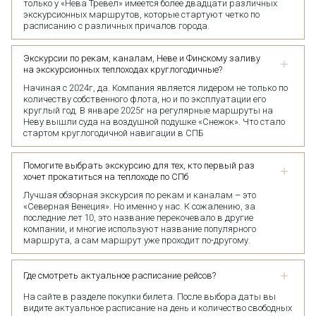
только у «Нева Тревел» имеется более двадцати различных
экскурсионных маршрутов, которые стартуют четко по
расписанию с различных причалов города.
Экскурсии по рекам, каналам, Неве и Финскому заливу
на экскурсионных теплоходах круглогодичные?
Начиная с 2024г, да. Компания является лидером не только по
количеству собственного флота, но и по эксплуатации его
круглый год. В январе 2025г на регулярные маршруты на
Неву вышли суда на воздушной подушке «Снежок». Что стало
стартом круглогодичной навигации в СПБ
Помогите выбрать экскурсию для тех, кто первый раз
хочет прокатиться на теплоходе по СПб
Лучшая обзорная экскурсия по рекам и каналам – это
«Северная Венеция». Но именно у нас. К сожалению, за
последние лет 10, это название перекочевало в другие
компании, и многие используют название популярного
маршрута, а сам маршрут уже проходит по-другому.
Где смотреть актуальное расписание рейсов?
На сайте в разделе покупки билета. После выбора даты вы
видите актуальное расписание на день и количество свободных