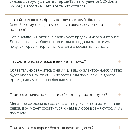
силовых структур и дети старше 12 лет, студенты ССУЗов и
ВУЗов). Взрослые – это все те, кто остался!!!
На сайте можно выбрать различные комбо билеты
(семейные, дуэт итд), а можно ли такие же купить на
причале?
Нет!!! Компания активно развивает продажи через интернет.
Дополнительные бонусы специально созданы для стимуляции
покупок через интернет, а не стоя в очереди на причале.
Что делать если опаздываем на теплоход?
Обязательно свяжитесь с нами. В ваших электронных билетах
будет указан контактный телефон. Мы поменяем на другое
время, где имеются свободные места!!!
Главное отличие при продаже билетов у вас от других?
Мы сопровождаем пассажира от покупки билета до окончания
рейса, и он может обратиться к нам в любое время суток. И мы
поможем.
При отмене экскурсии будет ли возврат денег?