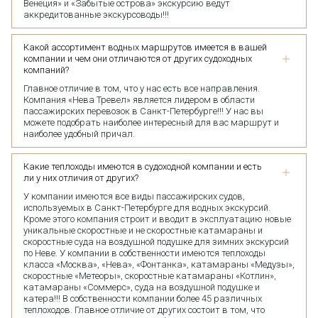
Венеция» и «Забытые острова» экскурсию ведут
аккредитованные экскурсоводы!!!
Какой ассортимент водных маршрутов имеется в вашей
компании и чем они отличаются от других судоходных
компаний?
Главное отличие в том, что у нас есть все направления.
Компания «Нева Тревел» является лидером в области
пассажирских перевозок в Санкт-Петербурге!!! У нас вы
можете подобрать наиболее интересный для вас маршрут и
наиболее удобный причал.
Какие теплоходы имеются в судоходной компании и есть
ли у них отличия от других?
У компании имеются все виды пассажирских судов,
используемых в Санкт-Петербурге для водных экскурсий.
Кроме этого компания строит и вводит в эксплуатацию новые
уникальные скоростные и не скоростные катамараны и
скоростные суда на воздушной подушке для зимних экскурсий
по Неве. У компании в собственности имеются теплоходы
класса «Москва», «Нева», «Фонтанка», катамараны «Медузы»,
скоростные «Метеоры», скоростные катамараны «Котлин»,
катамараны «Соммерс», суда на воздушной подушке и
катера!!! В собственности компании более 45 различных
теплоходов. Главное отличие от других состоит в том, что