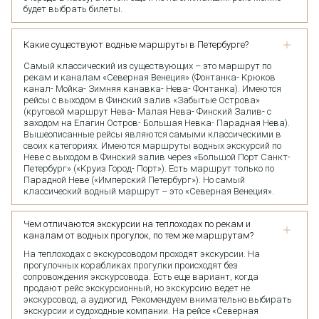
будет выбрать билеты.
Какие существуют водные маршруты в Петербурге?
Самый классический из существующих – это маршрут по
рекам и каналам «Северная Венеция» (Фонтанка- Крюков
канал- Мойка- Зимняя канавка- Нева- Фонтанка). Имеются
рейсы с выходом в Финский залив «Забытые Острова»
(круговой маршрут Нева- Малая Нева- Финский Залив- с
заходом на Елагин Остров- Большая Невка- Парадная Нева).
Вышеописанные рейсы являются самыми классическими в
своих категориях. Имеются маршруты водных экскурсий по
Неве с выходом в Финский залив через «Большой Порт Санкт-
Петербург» («Круиз Город- Порт»). Есть маршрут только по
Парадной Неве («Имперский Петербург»). Но самый
классический водный маршрут – это «Северная Венеция».
Чем отличаются экскурсии на теплоходах по рекам и
каналам от водных прогулок, по тем же маршрутам?
На теплоходах с экскурсоводом проходят экскурсии. На
прогулочных корабликах прогулки происходят без
сопровождения экскурсовода. Есть еще вариант, когда
продают рейс экскурсионный, но экскурсию ведет не
экскурсовод, а аудиогид. Рекомендуем внимательно выбирать
экскурсии и судоходные компании. На рейсе «Северная