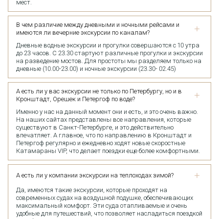
мест.
В чем различие между дневными и ночными рейсами и
имеются ли вечерние экскурсии по каналам?
Дневные водные экскурсии и прогулки совершаются с 10 утра
до 23 часов. С 23.30 стартуют различные прогулки и экскурсии
на разведение мостов. Для простоты мы разделяем только на
дневные (10.00-23.00) и ночные экскурсии (23.30- 02.45)
А есть ли у вас экскурсии не только по Петербургу, но и в
Кронштадт, Орешек и Петергоф по воде?
Именно у нас на данный момент они и есть, и это очень важно.
На наших сайтах представлены все направления, которые
существуют в Санкт-Петербурге, и это действительно
впечатляет. А главное, что по направлению в Кронштадт и
Петергоф регулярно и ежедневно ходят новые скоростные
Катамараны VIP, что делает поездки еще более комфортными.
А есть ли у компании экскурсии на теплоходах зимой?
Да, имеются такие экскурсии, которые проходят на
современных судах на воздушной подушке, обеспечивающих
максимальный комфорт. Эти суда отапливаемые и очень
удобные для путешествий, что позволяет насладиться поездкой