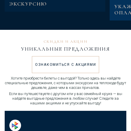
ЭКСКУРСИЮ
УКАЖ
ОПЛА
СКИДКИ И АКЦИИ
УНИКАЛЬНЫЕ ПРЕДЛОЖЕНИЯ
ОЗНАКОМИТЬСЯ С АКЦИЯМИ
Хотите приобрести билеты с выгодой? Только здесь вы найдёте
специальные предложения, с которыми экскурсии на теплоходе будут
дешевле, даже чем в кассах причалов.
Если вы путешествуете с другом или у вас семейный круиз — вы
найдёте выгодные предложения в любом случае! Следите за
нашими акциями и не упускайте выгоду!