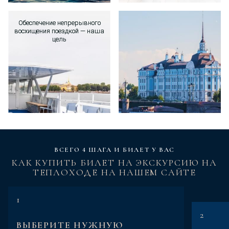
Обеспечение непрерывного
Обеспечение непрерывного
восхищения поездкой — наша
восхищения поездкой — наша
цель
цель
ВСЕГО 4 ШАГА И БИЛЕТ У ВАС
КАК КУПИТЬ БИЛЕТ НА ЭКСКУРСИЮ НА
ТЕПЛОХОДЕ НА НАШЕМ САЙТЕ
1
2
ВЫБЕРИТЕ НУЖНУЮ