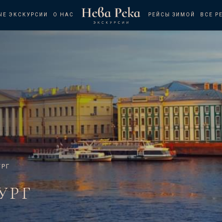
ЫЕ ЭКСКУРСИИ
О НАС
РЕЙСЫ ЗИМОЙ
ВСЕ Р
УРГ
УРГ