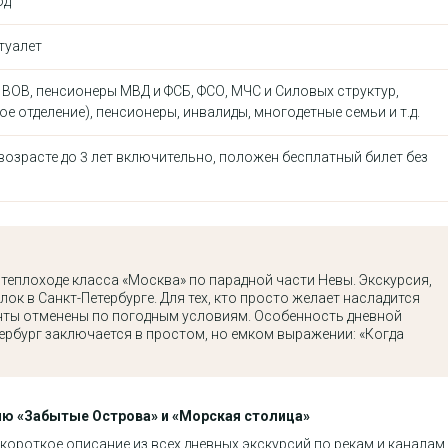
од
туалет
 ВОВ, пенсионеры МВД и ФСБ, ФСО, МЧС и Силовых структур,
е отделение), пенсионеры, инвалиды, многодетные семьи и т.д.
 возрасте до 3 лет включительно, положен бесплатный билет без
еплоходе класса «Москва» по парадной части Невы. Экскурсия,
ок в Санкт-Петербурге. Для тех, кто просто желает насладится
анты отменены по погодным условиям. Особенность дневной
ербург заключается в простом, но емком выражении: «Когда
сию «Забытые Острова» и «Морская столица»
короткое описание из всех дневных экскурсий по рекам и каналам