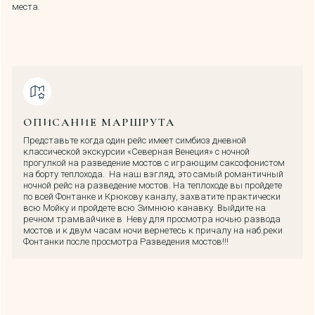
места.
ОПИСАНИЕ МАРШРУТА
Представьте когда один рейс имеет симбиоз дневной
классической экскурсии «Северная Венеция» с ночной
прогулкой на разведение мостов с играющим саксофонистом
на борту теплохода. На наш взгляд, это самый романтичный
ночной рейс на разведение мостов. На теплоходе вы пройдете
по всей Фонтанке и Крюкову каналу, захватите практически
всю Мойку и пройдете всю Зимнюю канавку. Выйдите на
речном трамвайчике в Неву для просмотра ночью развода
мостов и к двум часам ночи вернетесь к причалу на наб.реки
Фонтанки после просмотра Разведения мостов!!!