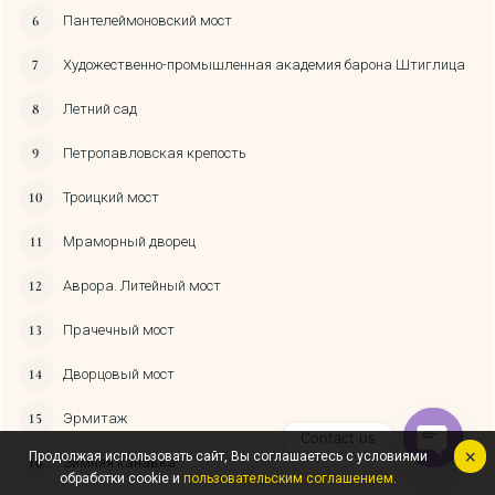
Пантелеймоновский мост
Художественно-промышленная академия барона Штиглица
Летний сад
Петропавловская крепость
Троицкий мост
Мраморный дворец
Аврора. Литейный мост
Прачечный мост
Дворцовый мост
Эрмитаж
Contact us
Продолжая использовать сайт, Вы соглашаетесь с условиями
Зимняя канавка
Open
обработки cookie и
пользовательским соглашением.
chaty