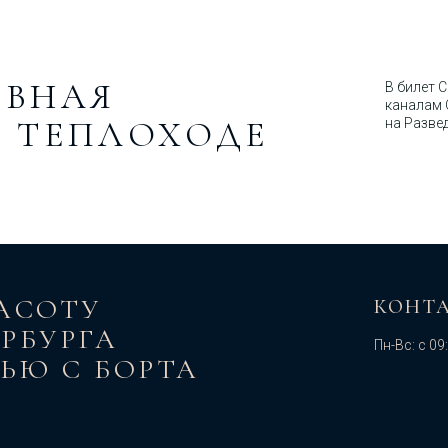
ЕВНАЯ
В билет 
каналам 
А ТЕПЛОХОДЕ
на Разве
АСОТУ
КОНТ
РБУРГА
Пн-Вс: с 09
ЬЮ С БОРТА